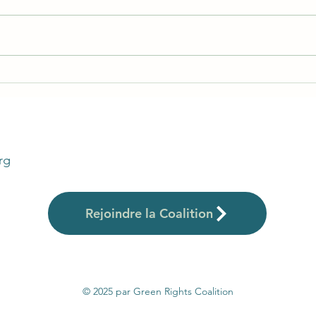
Le Comité des droits de
Répo
l'enfant publie son
cont
observation générale n°26
l’éla
la p
rg
Rejoindre la Coalition
© 2025 par Green Rights Coalition