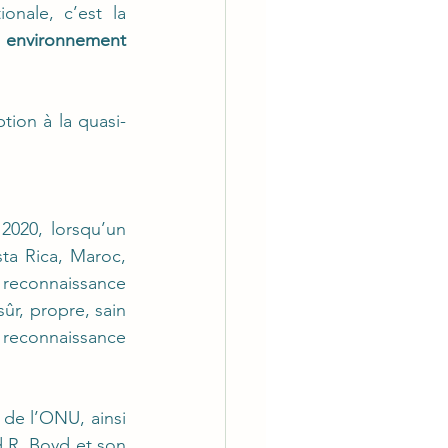
plus de 150 États reconnaissent déjà ce droit dans leur législation nationale, c’est la 
n environnement 
tion à la quasi-
020, lorsqu’un 
ta Rica, Maroc, 
 reconnaissance 
r, propre, sain 
 reconnaissance 
de l’ONU, ainsi 
 R. Boyd et son 