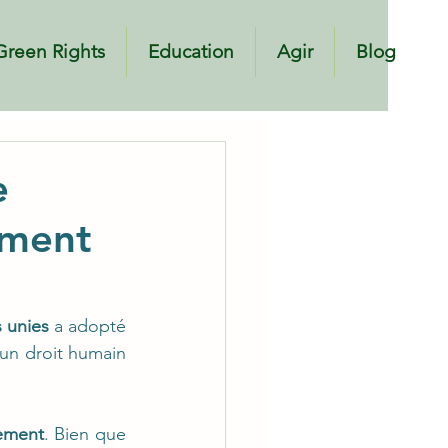
Green Rights
Education
Agir
Blog
Education
Agir
Blog
e
ement
 unies
 a adopté 
un droit humain 
nement
. Bien que 