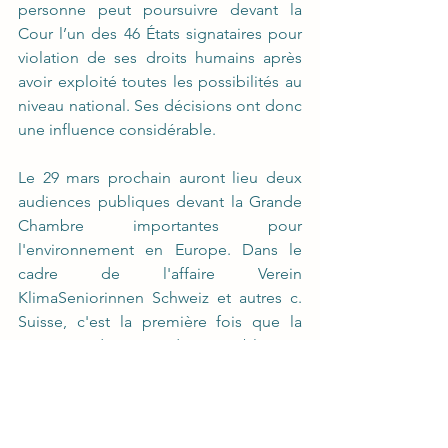
personne peut poursuivre devant la 
Cour l’un des 46 États signataires pour 
violation de ses droits humains après 
avoir exploité toutes les possibilités au 
niveau national. Ses décisions ont donc 
une influence considérable.
Le 29 mars prochain auront lieu deux 
audiences publiques devant la Grande 
Chambre importantes pour 
l'environnement en Europe. Dans le 
cadre de l'affaire Verein 
KlimaSeniorinnen Schweiz et autres c. 
Suisse, c'est la première fois que la 
CEDH tiendra une audience publique à 
Strasbourg pour savoir dans quelle 
mesure un Etat comme la Suisse doit 
réduire plus fortement les émissions de 
gaz à effet de serre pour protéger les 