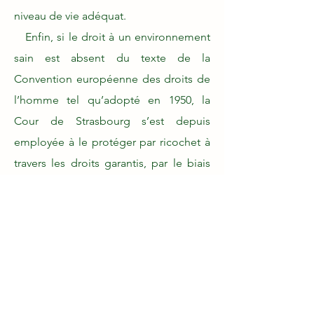
niveau de vie adéquat.
Enfin, si le droit à un environnement
sain est absent du texte de la
Convention européenne des droits de
l’homme tel qu’adopté en 1950, la
Cour de Strasbourg s’est depuis
employée à le protéger par ricochet à
travers les droits garantis, par le biais
d’une interprétation dynamique de la
Convention. Elle considère, comme
cela a été réitéré dans l’affaire
Klimaseniorinnen c. Suisse du 9 avril
2024
, dans laquelle l'association "Les
Aînées pour le climat" se plaignait de
l'insuffisance des politiques