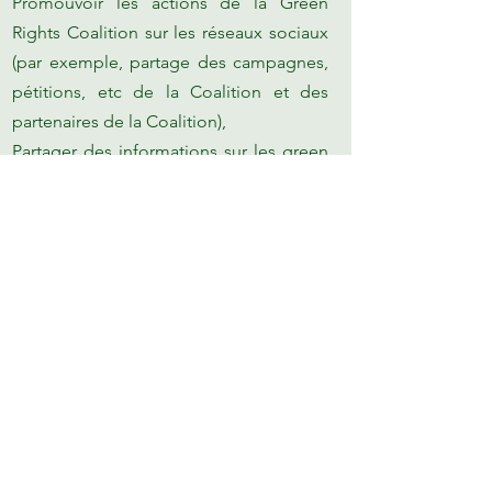
Promouvoir les actions de la Green
Rights Coalition sur les réseaux sociaux
(par exemple, partage des campagnes,
pétitions, etc de la Coalition et des
partenaires de la Coalition),
Partager des informations sur les green
rights aux personnes susceptibles d’être
intéressées dans leur pays respectif
(ONG, acteurs publics, juristes,
journalistes, groupes étudiants, etc), en
utilisant différents supports mis à leur
disposition par la Green Rights
Coalition,
Organiser des conférences,
Faire de la veille informationnelle sur les
actualités et les publications liées aux
green rights dans leur pays et régions