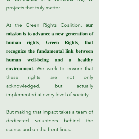
projects that truly matter.
At the Green Rights Coalition, 𝐨𝐮𝐫
𝐦𝐢𝐬𝐬𝐢𝐨𝐧 𝐢𝐬 𝐭𝐨 𝐚𝐝𝐯𝐚𝐧𝐜𝐞 𝐚 𝐧𝐞𝐰 𝐠𝐞𝐧𝐞𝐫𝐚𝐭𝐢𝐨𝐧 𝐨𝐟
𝐡𝐮𝐦𝐚𝐧 𝐫𝐢𝐠𝐡𝐭𝐬, 𝐆𝐫𝐞𝐞𝐧 𝐑𝐢𝐠𝐡𝐭𝐬, 𝐭𝐡𝐚𝐭
𝐫𝐞𝐜𝐨𝐠𝐧𝐢𝐳𝐞 𝐭𝐡𝐞 𝐟𝐮𝐧𝐝𝐚𝐦𝐞𝐧𝐭𝐚𝐥 𝐥𝐢𝐧𝐤 𝐛𝐞𝐭𝐰𝐞𝐞𝐧
𝐡𝐮𝐦𝐚𝐧 𝐰𝐞𝐥𝐥-𝐛𝐞𝐢𝐧𝐠 𝐚𝐧𝐝 𝐚 𝐡𝐞𝐚𝐥𝐭𝐡𝐲
𝐞𝐧𝐯𝐢𝐫𝐨𝐧𝐦𝐞𝐧𝐭. We work to ensure that
these rights are not only
acknowledged, but actually
implemented at every level of society.
But making that impact takes a team of
dedicated volunteers behind the
scenes and on the front lines.