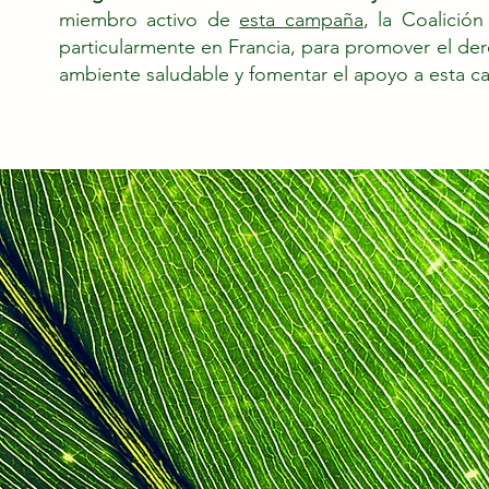
miembro activo de
esta campaña
, la Coalición
particularmente en Francia, para promover el de
ambiente saludable y fomentar el apoyo a esta 