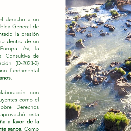
el derecho a un
mblea General de
ntado la presión
cho dentro de un
Europa. Así, la
l Consultiva de
ión (D-2023-3)
ano fundamental
anos.
laboración con
fluyentes como el
sobre Derechos
aprovechó esta
a a favor de la
nte sanos
. Como