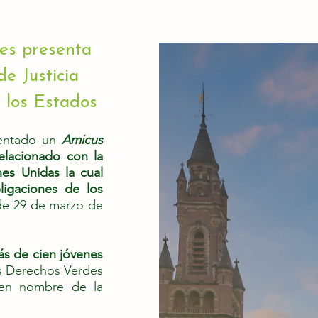
des presenta
de Justicia
e los Estados
sentado un
Amicus
relacionado con la
es Unidas la cual
bligaciones de los
 de 29 de marzo de
s de cien jóvenes
os Derechos Verdes
 en nombre de la