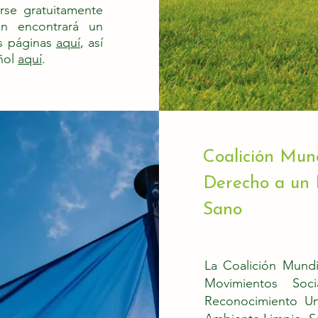
se gratuitamente
n encontrará un
s páginas
aquí
, así
ñol
aquí
.
Coalición Mund
Derecho a un
Sano
La Coalición Mundi
Movimientos Soc
Reconocimiento U