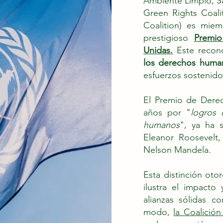
Ambiente Limpio, Sal
Green Rights Coali
Coalition) es miem
prestigioso
Premi
Unidas.
Este recono
los derechos human
esfuerzos sostenido
El Premio de Dere
años por "
logros 
humanos
", ya ha 
Eleanor Roosevelt,
Nelson Mandela.
Esta distinción oto
ilustra el impacto
alianzas sólidas c
modo,
la Coalició