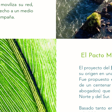
 moviliza su red,
recho a un medio
campaña.
El Pacto M
El proyecto del
su origen en una 
Fue propuesto e
de un centenar 
abogados) que 
Norte y del Sur.
Basado tanto en