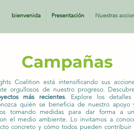
bienvenida
Presentación
Nuestras accio
enida
Presentación
Nuestras acciones
Educación
Do
Campañas
hts Coalition está intensificando sus accio
nte orgullosos de nuestro progreso. Descub
oyectos más recientes
. Explore los detalles
 conozca quién se beneficia de nuestro apoy
os tomando medidas para dar forma a un
con el medio ambiente. Lo invitamos a conoc
cto concreto y cómo todos pueden contribuir a