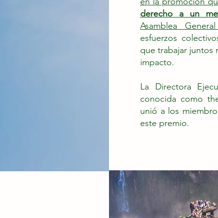
en la promoción que
derecho a un me
Asamblea Genera
esfuerzos colectiv
que trabajar juntos
impacto.
La Directora Ejec
conocida como the 
unió a los miembros
este premio.