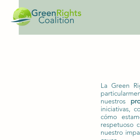
bienv
La Green Rig
particularme
nuestros
pr
iniciativas,
cómo estam
respetuoso 
nuestro impa