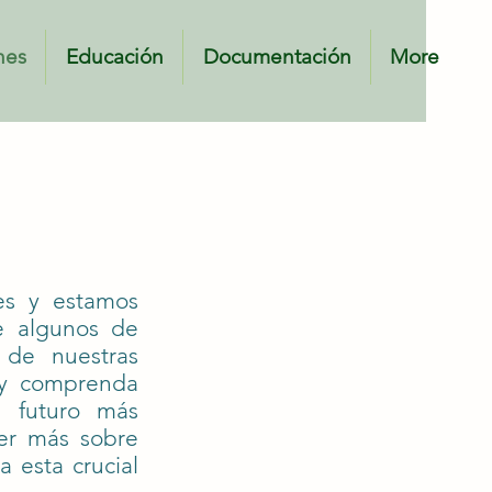
nes
Educación
Documentación
More
cumentación
Actuar
Correo
nes y estamos
re algunos de
 de nuestras
o y comprenda
 futuro más
er más sobre
 esta crucial