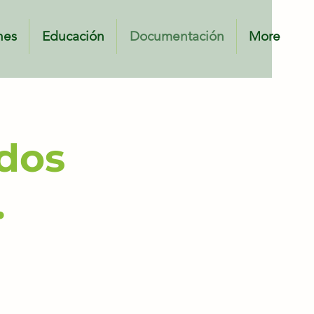
nes
Educación
Documentación
More
cumentación
Actuar
Correo
ados
.