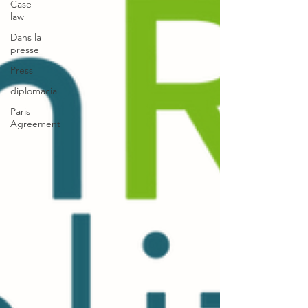
Case
law
Dans la
presse
Press
diplomacia
Paris
Agreement